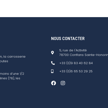
NOUS CONTACTER
5, rue de l'Activité
78700 Conflans Sainte-Honori
n, la carrosserie
outes
+33 (0)9 83 40 62 84
+33 (0)6 65 53 29 25
 moins d’une 1/2
ines (78), les