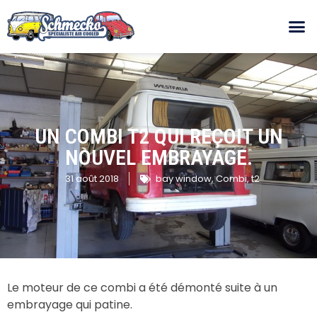
UN COMBI T2 QUI REÇOIT UN
NOUVEL EMBRAYAGE.
31 août 2018
bay window
,
Combi
,
t2
Le moteur de ce combi a été démonté suite à un
embrayage qui patine.