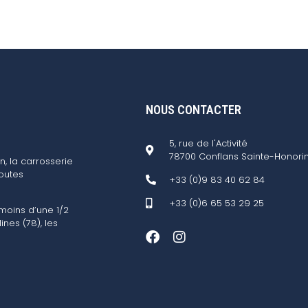
NOUS CONTACTER
5, rue de l'Activité
78700 Conflans Sainte-Honori
n, la carrosserie
outes
+33 (0)9 83 40 62 84
+33 (0)6 65 53 29 25
 moins d’une 1/2
ines (78), les