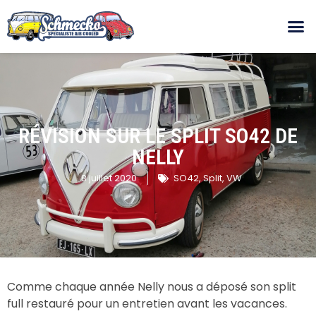
RÉVISION SUR LE SPLIT SO42 DE
NELLY
8 juillet 2020
SO42
,
Split
,
VW
Comme chaque année Nelly nous a déposé son split
full restauré pour un entretien avant les vacances.