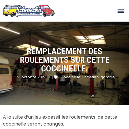
REMPLACEMENT DES
ROULEMENTS SUR CETTE
COCCINELLE.
21 octobre 2019
Coccinelle
,
Entretien
,
garage
A la suite d’un jeu excessif les roulements de cette
coccinelle seront changés.