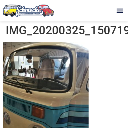
IMG_20200325_150719