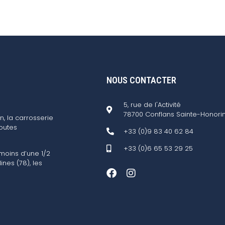
NOUS CONTACTER
5, rue de l'Activité
78700 Conflans Sainte-Honori
n, la carrosserie
outes
+33 (0)9 83 40 62 84
+33 (0)6 65 53 29 25
 moins d’une 1/2
ines (78), les