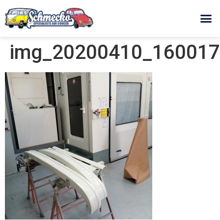
img_20200410_160017