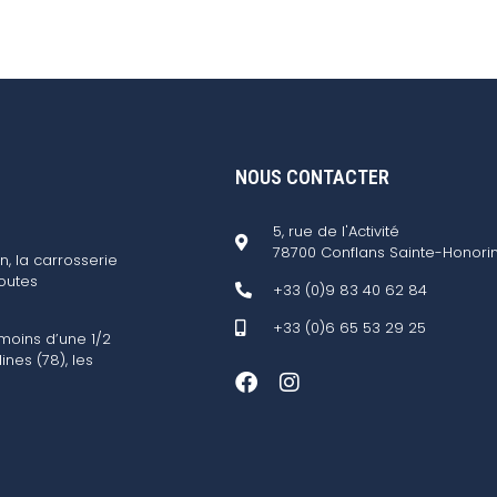
NOUS CONTACTER
5, rue de l'Activité
78700 Conflans Sainte-Honori
n, la carrosserie
outes
+33 (0)9 83 40 62 84
+33 (0)6 65 53 29 25
 moins d’une 1/2
ines (78), les