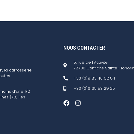
NOUS CONTACTER
5, rue de l'Activité
78700 Conflans Sainte-Honori
n, la carrosserie
outes
+33 (0)9 83 40 62 84
+33 (0)6 65 53 29 25
 moins d’une 1/2
ines (78), les