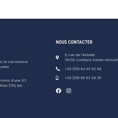
NOUS CONTACTER
5, rue de l'Activité
78700 Conflans Sainte-Honori
n, la carrosserie
outes
+33 (0)9 83 40 62 84
+33 (0)6 65 53 29 25
 moins d’une 1/2
ines (78), les