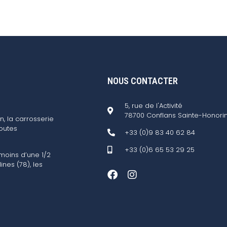
NOUS CONTACTER
5, rue de l'Activité
78700 Conflans Sainte-Honori
n, la carrosserie
outes
+33 (0)9 83 40 62 84
+33 (0)6 65 53 29 25
 moins d’une 1/2
ines (78), les