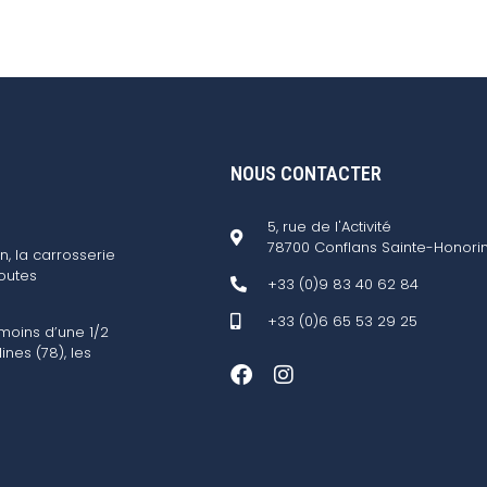
NOUS CONTACTER
5, rue de l'Activité
78700 Conflans Sainte-Honori
n, la carrosserie
outes
+33 (0)9 83 40 62 84
+33 (0)6 65 53 29 25
 moins d’une 1/2
ines (78), les