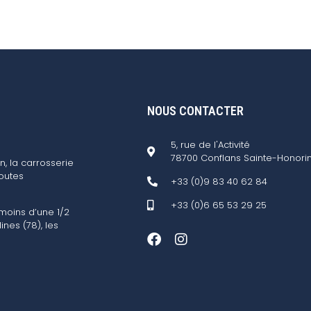
NOUS CONTACTER
5, rue de l'Activité
78700 Conflans Sainte-Honori
n, la carrosserie
outes
+33 (0)9 83 40 62 84
+33 (0)6 65 53 29 25
 moins d’une 1/2
ines (78), les