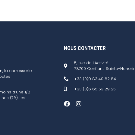
NOUS CONTACTER
5, rue de l'Activité
78700 Conflans Sainte-Honori
n, la carrosserie
outes
+33 (0)9 83 40 62 84
+33 (0)6 65 53 29 25
 moins d’une 1/2
ines (78), les