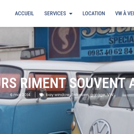
ACCUEIL
SERVICES
LOCATION
VW À V
URS RIMENT SOUVENT 
6 mai 2014
bay window
,
Entretien
,
garage
,
VW