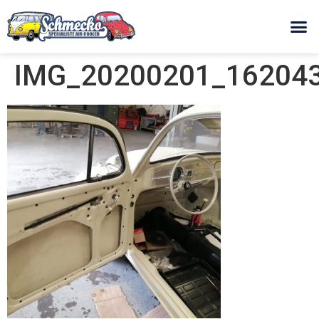
IMG_20200201_162043