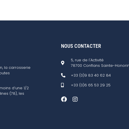
NOUS CONTACTER
5, rue de l'Activité
78700 Conflans Sainte-Honori
n, la carrosserie
outes
+33 (0)9 83 40 62 84
+33 (0)6 65 53 29 25
 moins d’une 1/2
ines (78), les