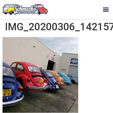
IMG_20200306_142157