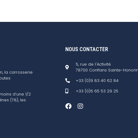
NOUS CONTACTER
5, rue de l'Activité
78700 Conflans Sainte-Honori
n, la carrosserie
outes
+33 (0)9 83 40 62 84
+33 (0)6 65 53 29 25
 moins d’une 1/2
ines (78), les