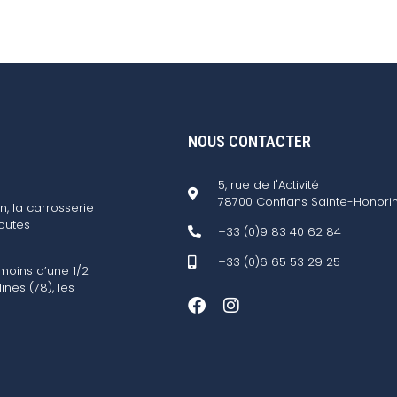
NOUS CONTACTER
5, rue de l'Activité
78700 Conflans Sainte-Honori
n, la carrosserie
outes
+33 (0)9 83 40 62 84
+33 (0)6 65 53 29 25
 moins d’une 1/2
ines (78), les