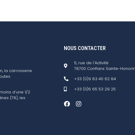
NOUS CONTACTER
5, rue de l'Activité
78700 Conflans Sainte-Honori
n, la carrosserie
outes
+33 (0)9 83 40 62 84
+33 (0)6 65 53 29 25
 moins d’une 1/2
ines (78), les