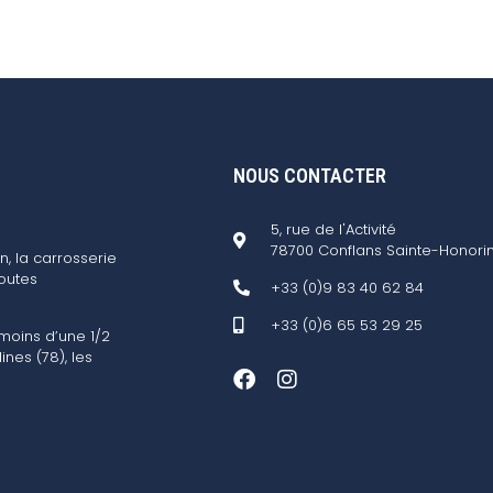
NOUS CONTACTER
5, rue de l'Activité
78700 Conflans Sainte-Honori
n, la carrosserie
outes
+33 (0)9 83 40 62 84
+33 (0)6 65 53 29 25
 moins d’une 1/2
ines (78), les