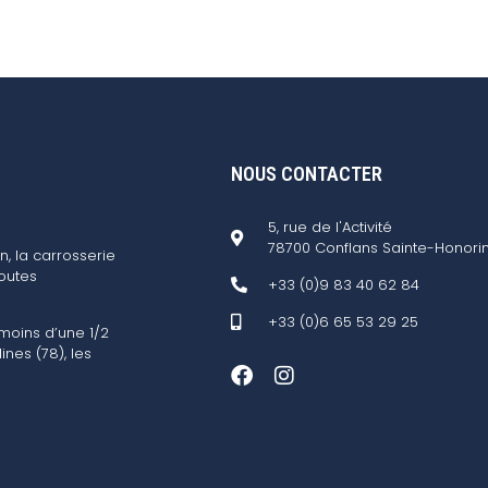
NOUS CONTACTER
5, rue de l'Activité
78700 Conflans Sainte-Honori
n, la carrosserie
outes
+33 (0)9 83 40 62 84
+33 (0)6 65 53 29 25
 moins d’une 1/2
ines (78), les