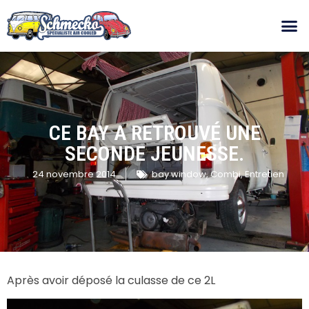
CE BAY A RETROUVÉ UNE
SECONDE JEUNESSE.
24 novembre 2014
bay window
,
Combi
,
Entretien
Après avoir déposé la culasse de ce 2L