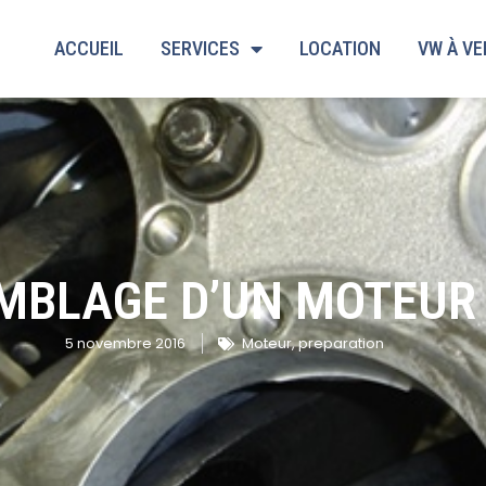
ACCUEIL
SERVICES
LOCATION
VW À V
MBLAGE D’UN MOTEUR 
5 novembre 2016
Moteur
,
preparation