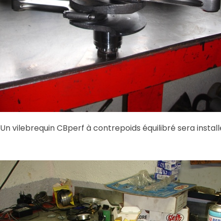
Un vilebrequin CBperf à contrepoids équilibré sera install