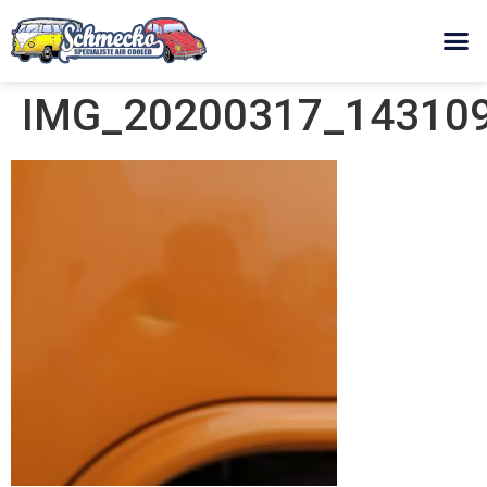
IMG_20200317_143109