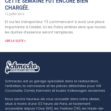
CETTE SEMAINE FÛT ENCORE BIEN
CHARGÉE.
12 juillet 2014
Et oui les transporteur T3 commencent à avoir une place
importante à l’atelier. Ici les freins arrières ainsi que toutes
les durites d’essence seront remplacés.
LIRE LA SUITE »
Schmecko est un garage spécialisé dans la restauration,
l’entretien, la carrosserie et les pièces détachées pour VW
Coccinelle, Combi, Karmann et toutes Volkswagen anciennes.
Nous serons heureux de vous accueillir dans notre atelier,
situé à moins d’une 1/2 heure de Paris, et facilement
accessible depuis l’Oise (60), les Yvelines (78), les Hauts-de-