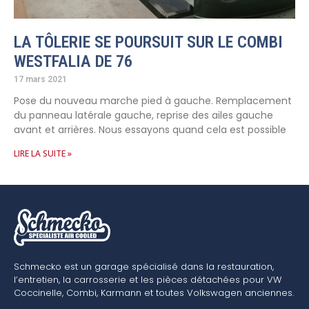
LA TÔLERIE SE POURSUIT SUR LE COMBI
WESTFALIA DE 76
17 mars 2021
Pose du nouveau marche pied à gauche. Remplacement
du panneau latérale gauche, reprise des ailes gauche
avant et arrières. Nous essayons quand cela est possible
LIRE LA SUITE »
Schmecko est un garage spécialisé dans la restauration,
l’entretien, la carrosserie et les pièces détachées pour VW
Coccinelle, Combi, Karmann et toutes Volkswagen anciennes.