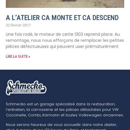
A L’ATELIER CA MONTE ET CA DESCEND
22 février 2017
Une fois rodé, le moteur de cette 1303 reprend place. Au
remontage, nous nous efforçons de remplacer les petites
pièces défectueuses qui peuvent user prématurément
LIRE LA SUITE »
Schmecko est un garage spécialisé dans la restauration,
l’entretien, la carrosserie et les pièces détachées pour VW
Coccinelle, Combi, Karmann et toutes Volkswagen anciennes.
Nous serons heureux de vous accueillir dans notre atelier,